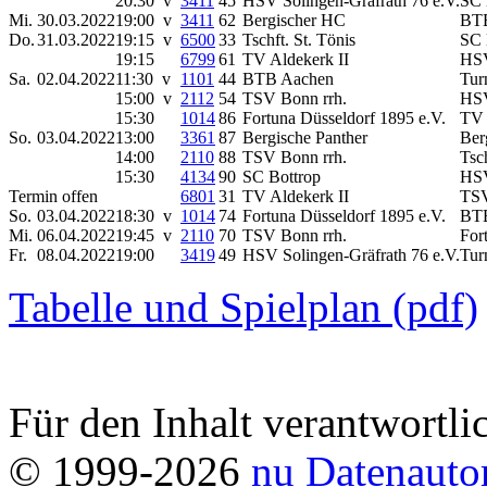
20:30 v
3411
45
HSV Solingen-Gräfrath 76 e.V.
SC 
Mi.
30.03.2022
19:00 v
3411
62
Bergischer HC
BT
Do.
31.03.2022
19:15 v
6500
33
Tschft. St. Tönis
SC 
19:15
6799
61
TV Aldekerk II
HSV
Sa.
02.04.2022
11:30 v
1101
44
BTB Aachen
Tur
15:00 v
2112
54
TSV Bonn rrh.
HSV
15:30
1014
86
Fortuna Düsseldorf 1895 e.V.
TV 
So.
03.04.2022
13:00
3361
87
Bergische Panther
Ber
14:00
2110
88
TSV Bonn rrh.
Tsc
15:30
4134
90
SC Bottrop
HSV
Termin offen
6801
31
TV Aldekerk II
TSV
So.
03.04.2022
18:30 v
1014
74
Fortuna Düsseldorf 1895 e.V.
BT
Mi.
06.04.2022
19:45 v
2110
70
TSV Bonn rrh.
For
Fr.
08.04.2022
19:00
3419
49
HSV Solingen-Gräfrath 76 e.V.
Tur
Tabelle und Spielplan (pdf)
Für den Inhalt verantwortli
© 1999-2026
nu Datenauto