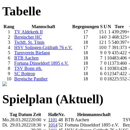
Tabelle
Rang
Mannschaft
Begegnungen
S
U
N
Tore
1
TV Aldekerk II
17
15
1
1
439:299
+
2
Bergischer HC
17
14
0
3
468:325
+
3
Tschft. St. Tönis
18
12
1
5
540:397
+
4
HSV Solingen-Gräfrath 76 e.V.
17
10
0
7
391:373
5
Turnverein Biefang
18
9
0
9
435:422
6
BTB Aachen
18
7
1
10
483:406
7
Fortuna Düsseldorf 1895 e.V.
18
7
0
11
373:460
8
TSV Bonn rrh.
17
6
1
10
383:428
9
SC Bottrop
18
6
0
12
347:422
10
Bergische Panther
18
0
0
18
225:552
-
Spielplan (Aktuell)
Tag Datum Zeit
Halle
Nr.
Heimmannschaft
Mo.
28.03.2022
20:00 v
1101
48
BTB Aachen
TSV
Di.
29.03.2022
18:30 v
1014
52
Fortuna Düsseldorf 1895 e.V.
Ber