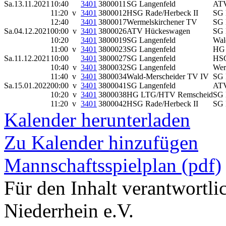
Sa.
13.11.2021
10:40
3401
3800011
SG Langenfeld
ATV
11:20 v
3401
3800012
HSG Rade/Herbeck II
SG 
12:40
3401
3800017
Wermelskirchener TV
SG 
Sa.
04.12.2021
00:00 v
3401
3800026
ATV Hückeswagen
SG 
10:20
3401
3800019
SG Langenfeld
Wal
11:00 v
3401
3800023
SG Langenfeld
HG
Sa.
11.12.2021
10:00
3401
3800027
SG Langenfeld
HSG
10:40 v
3401
3800032
SG Langenfeld
Wer
11:40 v
3401
3800034
Wald-Merscheider TV IV
SG 
Sa.
15.01.2022
00:00 v
3401
3800041
SG Langenfeld
ATV
10:20 v
3401
3800038
HG LTG/HTV Remscheid
SG 
11:20 v
3401
3800042
HSG Rade/Herbeck II
SG 
Kalender herunterladen
Zu Kalender hinzufügen
Mannschaftsspielplan (pdf)
Für den Inhalt verantwortl
Niederrhein e.V.