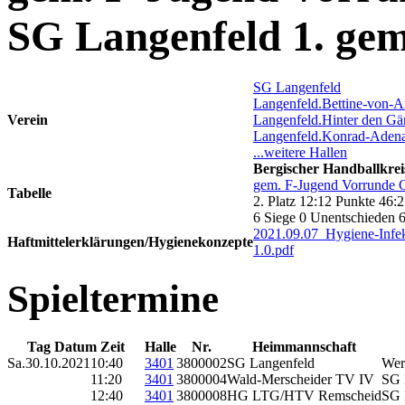
SG Langenfeld 1. ge
SG Langenfeld
Langenfeld.Bettine-von-A
Verein
Langenfeld.Hinter den Gä
Langenfeld.Konrad-Adena
...weitere Hallen
Bergischer Handballkrei
gem. F-Jugend Vorrunde G
Tabelle
2. Platz 12:12 Punkte 46:
6 Siege 0 Unentschieden 
2021.09.07_Hygiene-Infek
Haftmittelerklärungen/Hygienekonzepte
1.0.pdf
Spieltermine
Tag Datum Zeit
Halle
Nr.
Heimmannschaft
Sa.
30.10.2021
10:40
3401
3800002
SG Langenfeld
Wer
11:20
3401
3800004
Wald-Merscheider TV IV
SG 
12:40
3401
3800008
HG LTG/HTV Remscheid
SG 