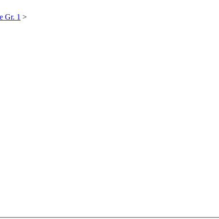
e Gr. 1
>