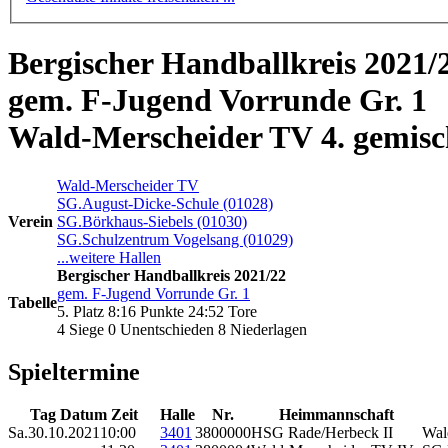
Bergischer Handballkreis 2021/
gem. F-Jugend Vorrunde Gr. 1
Wald-Merscheider TV 4. gemis
Wald-Merscheider TV
SG.August-Dicke-Schule (01028)
Verein
SG.Börkhaus-Siebels (01030)
SG.Schulzentrum Vogelsang (01029)
...weitere Hallen
Bergischer Handballkreis 2021/22
gem. F-Jugend Vorrunde Gr. 1
Tabelle
5. Platz 8:16 Punkte 24:52 Tore
4 Siege 0 Unentschieden 8 Niederlagen
Spieltermine
Tag Datum Zeit
Halle
Nr.
Heimmannschaft
Sa.
30.10.2021
10:00
3401
3800000
HSG Rade/Herbeck II
Wal