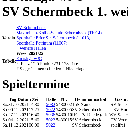
SV Schermbeck 1. we
SV Schermbeck
Maximilian-Kolbe-Schule Schermbeck (11014)
Verein
Sporthalle Erler Str. Schermbeck (11013)
Sporthalle Petrinum (11067)
...weitere Hallen
Wesel 2021/22
Kreisliga wJC
Tabelle
2. Platz 15:5 Punkte 231:178 Tore
7 Siege 1 Unentschieden 2 Niederlagen
Spieltermine
Tag Datum Zeit
Halle
Nr.
Heimmannschaft
Gastm
So.
31.10.2021
14:30
5082
5430002
TuS Xanten
SV Sche
Sa.
06.11.2021
17:25
5022
5430005
SV Schermbeck
TSV Boc
Sa.
27.11.2021
16:40
5036
5430010
HC TV Rhede (a.K.)
SV Sche
Sa.
04.12.2021
15:40
5022
5430015
SV Schermbeck
TV Voer
Sa.
11.12.2021
00:00
5022
SV Schermbeck
spielfrei