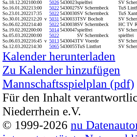
Sa.
18.12.2021
00:00
5026
5430023
spielfrei
SV Sche
So.
16.01.2022
13:00
5022
5430027
SV Schermbeck
TuS Lint
So.
23.01.2022
17:35
5022
5430030
SV Schermbeck
TuS Xan
So.
30.01.2022
12:20 v
5031
5430033
TSV Bocholt
SV Sche
So.
06.02.2022
14:40
5022
5430038
SV Schermbeck
HC TV R
Sa.
19.02.2022
00:00
5014
5430047
spielfrei
SV Sche
Sa.
05.03.2022
00:00
5022
SV Schermbeck
spielfrei
So.
06.03.2022
16:45 v
5013
5430043
TV Voerde
SV Sche
Sa.
12.03.2022
14:30
5065
5430055
TuS Lintfort
SV Sche
Kalender herunterladen
Zu Kalender hinzufügen
Mannschaftsspielplan (pdf)
Für den Inhalt verantwortl
Niederrhein e.V.
© 1999-2026
nu Datenauto