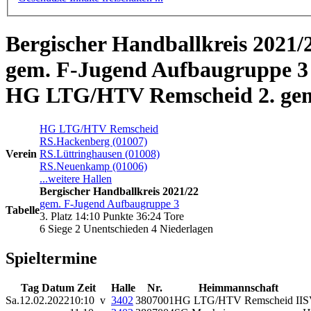
Bergischer Handballkreis 2021/
gem. F-Jugend Aufbaugruppe 3
HG LTG/HTV Remscheid 2. gem
HG LTG/HTV Remscheid
RS.Hackenberg (01007)
Verein
RS.Lüttringhausen (01008)
RS.Neuenkamp (01006)
...weitere Hallen
Bergischer Handballkreis 2021/22
gem. F-Jugend Aufbaugruppe 3
Tabelle
3. Platz 14:10 Punkte 36:24 Tore
6 Siege 2 Unentschieden 4 Niederlagen
Spieltermine
Tag Datum Zeit
Halle
Nr.
Heimmannschaft
Sa.
12.02.2022
10:10 v
3402
3807001
HG LTG/HTV Remscheid II
S