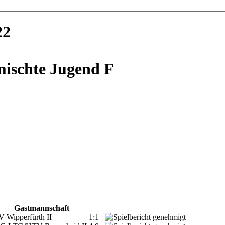
22
ischte Jugend F
Gastmannschaft
V Wipperfürth II
1:1